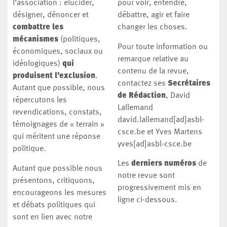
l’association : élucider,
pour voir, entendre,
désigner, dénoncer et
débattre, agir et faire
combattre les
changer les choses.
mécanismes
(politiques,
Pour toute information ou
économiques, sociaux ou
remarque relative au
idéologiques)
qui
contenu de la revue,
produisent l’exclusion
.
contactez ses
Secrétaires
Autant que possible, nous
de Rédaction
, David
répercutons les
Lallemand
revendications, constats,
david.lallemand[ad]asbl-
témoignages de « terrain »
csce.be et Yves Martens
qui méritent une réponse
yves[ad]asbl-csce.be
politique.
Les
derniers numéros
de
Autant que possible nous
notre revue sont
présentons, critiquons,
progressivement mis en
encourageons les mesures
ligne ci-dessous.
et débats politiques qui
sont en lien avec notre