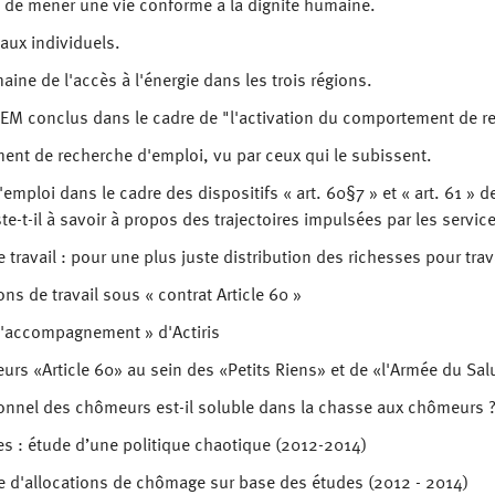
t de mener une vie conforme à la dignité humaine.
aux individuels.
ine de l'accès à l'énergie dans les trois régions.
EM conclus dans le cadre de "l'activation du comportement de r
ent de recherche d'emploi, vu par ceux qui le subissent.
 l'emploi dans le cadre des dispositifs « art. 60§7 » et « art. 61 »
ste-t-il à savoir à propos des trajectoires impulsées par les servic
travail : pour une plus juste distribution des richesses pour trava
ns de travail sous « contrat Article 60 »
l'accompagnement » d'Actiris
lleurs «Article 60» au sein des «Petits Riens» et de «l'Armée du Sa
nnel des chômeurs est-il soluble dans la chasse aux chômeurs 
es : étude d’une politique chaotique (2012-2014)
e d'allocations de chômage sur base des études (2012 - 2014)