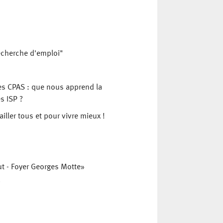
echerche d'emploi"
 des CPAS : que nous apprend la
es ISP ?
iller tous et pour vivre mieux !
lut - Foyer Georges Motte»
?