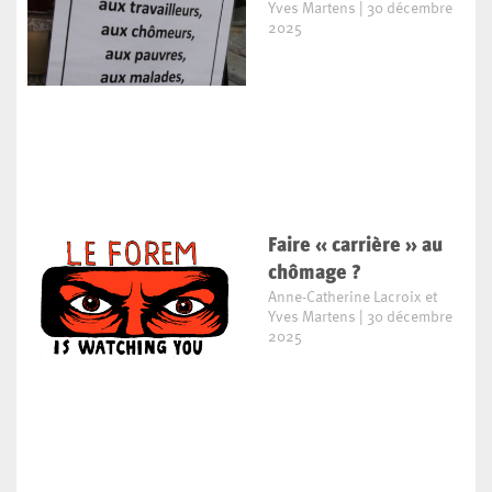
Yves Martens
30 décembre
2025
Faire « carrière » au
chômage ?
Anne-Catherine Lacroix et
Yves Martens
30 décembre
2025