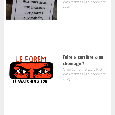
Yves Martens
30 décembre
2025
Faire « carrière » au
chômage ?
Anne-Catherine Lacroix et
Yves Martens
30 décembre
2025