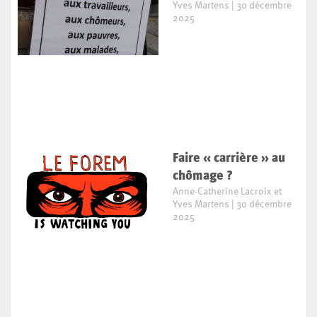
Yves Martens
30 décembre
2025
Faire « carrière » au
chômage ?
Anne-Catherine Lacroix et
Yves Martens
30 décembre
2025