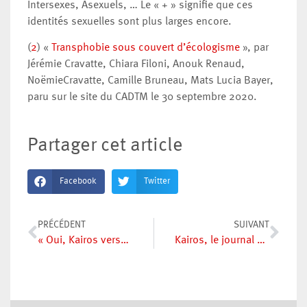
Intersexes, Asexuels, … Le « + » signifie que ces
identités sexuelles sont plus larges encore.
(
2
) «
Transphobie sous couvert d’écologisme
», par
Jérémie Cravatte, Chiara Filoni, Anouk Renaud,
NoëmieCravatte, Camille Bruneau, Mats Lucia Bayer,
paru sur le site du CADTM le 30 septembre 2020.
Partager cet article
Facebook
Twitter
PRÉCÉDENT
SUIVANT
« Oui, Kairos verse parfois dans le complotisme ! »
Kairos, le journal dont le rédac chef est le héros