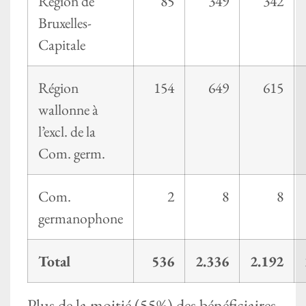
Région de
85
349
342
Bruxelles-
Capitale
Région
154
649
615
wallonne à
l’excl. de la
Com. germ.
Com.
2
8
8
germanophone
Total
536
2.336
2.192
Plus de la moitié (55%) des bénéficiaires