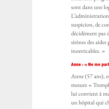
sont dans une lo
L’administration 
suspicion, de coe
décidément pas d
sirènes des aides
inextricables. »
Anne : « Ne me parl
Anne (57 ans), e
mesure « Trempli
lui convient à me
un hôpital qui ch