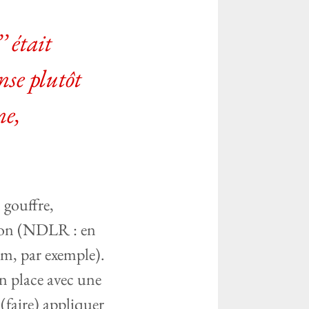
 était
nse plutôt
ne,
n gouffre,
tion (NDLR : en
nem, par exemple).
en place avec une
 (faire) appliquer