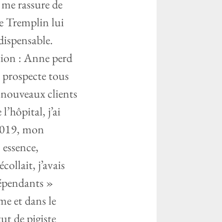
a me rassure de
e Tremplin lui
ndispensable.
tion : Anne perd
, prospecte tous
 nouveaux clients
’hôpital, j’ai
t 2019, mon
 essence,
ollait, j’avais
dépendants »
me et dans le
tut de pigiste