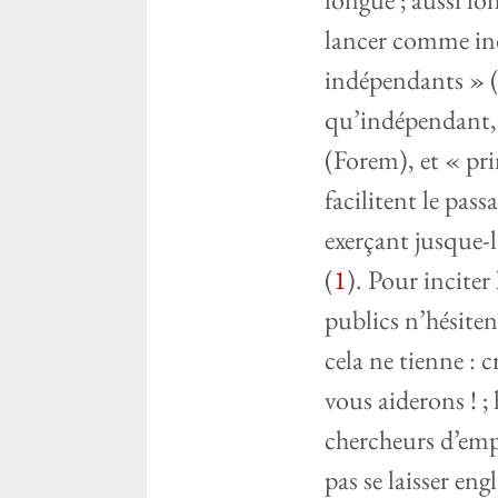
lancer comme ind
indépendants » (
qu’indépendant, 
(Forem), et « pri
facilitent le pas
exerçant jusque-l
(
1
). Pour inciter
publics n’hésiten
cela ne tienne :
vous aiderons ! ; 
chercheurs d’empl
pas se laisser en