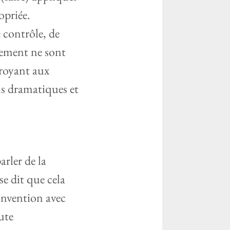
opriée.
e contrôle, de
gnement ne sont
croyant aux
ns dramatiques et
rler de la
e dit que cela
convention avec
ute