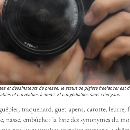
es et dessinateurs de presse, le statut de pigiste freelancer est 
llables et corvéables à merci. Et congédiables sans crier gare.
uêpier, traquenard, guet-apens, carotte, leurre, f
e, nasse, embûche : la liste des synonymes du mot
ngue que les mauvaises surprises guettant le chôm