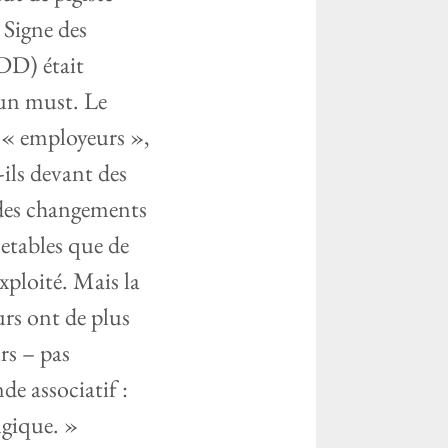
 Signe des
CDD) était
 un must. Le
s « employeurs »,
-ils devant des
t des changements
etables que de
xploité. Mais la
urs ont de plus
rs – pas
de associatif :
lgique. »