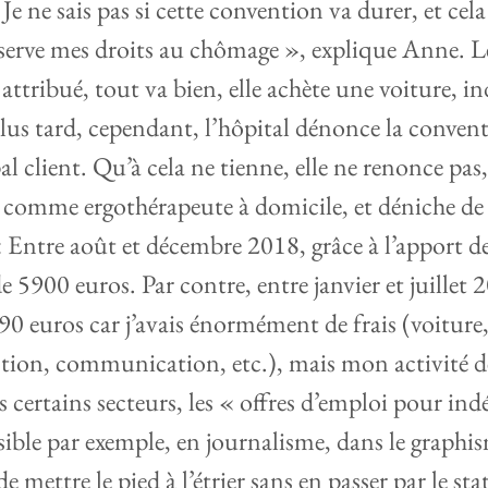
e ne sais pas si cette convention va durer, et cel
nserve mes droits au chômage », explique Anne. L
 attribué, tout va bien, elle achète une voiture, i
us tard, cependant, l’hôpital dénonce la conven
l client. Qu’à cela ne tienne, elle ne renonce pas
e comme ergothérapeute à domicile, et déniche de
« Entre août et décembre 2018, grâce à l’apport de l
de 5900 euros. Par contre, entre janvier et juille
690 euros car j’avais énormément de frais (voiture,
tion, communication, etc.), mais mon activité déc
 certains secteurs, les « offres d’emploi pour in
ible par exemple, en journalisme, dans le graphis
de mettre le pied à l’étrier sans en passer par le sta