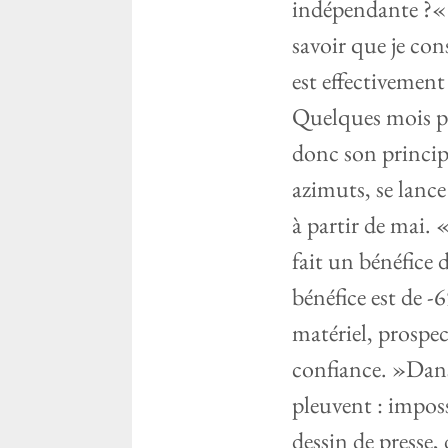
indépendante ?« J
savoir que je co
est effectivement
Quelques mois pl
donc son principa
azimuts, se lanc
à partir de mai. 
fait un bénéfice 
bénéfice est de -
matériel, prospec
confiance. »Dans
pleuvent : imposs
dessin de presse, 