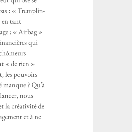
as : « Tremplin-
 en tant
age ;
« Airbag »
inancières qui
s chômeurs
t « de rien »
t, les pouvoirs
rié manque ? Qu’à
elancer, nous
t la créativité de
ragement et à ne