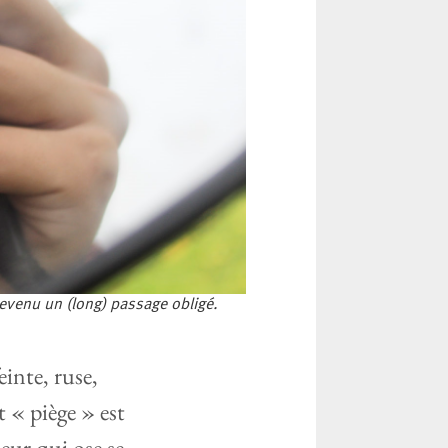
devenu un (long) passage obligé.
einte, ruse,
 « piège » est
eur qui ose se