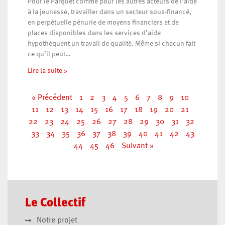
Pour le Parquet comme pour les autres acteurs de l’aide
à la jeunesse, travailler dans un secteur sous-financé,
en perpétuelle pénurie de moyens financiers et de
places disponibles dans les services d’aide
hypothèquent un travail de qualité. Même si chacun fait
ce qu’il peut…
Lire la suite »
« Précédent
1
2
3
4
5
6
7
8
9
10
11
12
13
14
15
16
17
18
19
20
21
22
23
24
25
26
27
28
29
30
31
32
33
34
35
36
37
38
39
40
41
42
43
44
45
46
Suivant »
Le Collectif
Notre projet