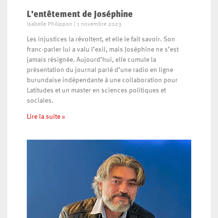
L’entêtement de Joséphine
Isabelle Philippon
1 novembre 2023
Les injustices la révoltent, et elle le fait savoir. Son
franc-parler lui a valu l’exil, mais Joséphine ne s’est
jamais résignée. Aujourd’hui, elle cumule la
présentation du journal parlé d’une radio en ligne
burundaise indépendante à une collaboration pour
Latitudes et un master en sciences politiques et
sociales.
Lire la suite »