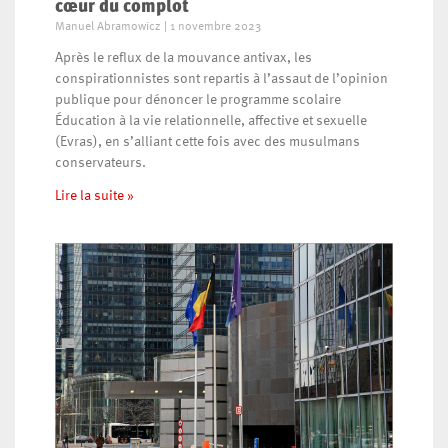
cœur du complot
Manuel Abramowicz
1 novembre 2023
Après le reflux de la mouvance antivax, les
conspirationnistes sont repartis à l’assaut de l’opinion
publique pour dénoncer le programme scolaire
Éducation à la vie relationnelle, affective et sexuelle
(Evras), en s’alliant cette fois avec des musulmans
conservateurs.
Lire la suite »