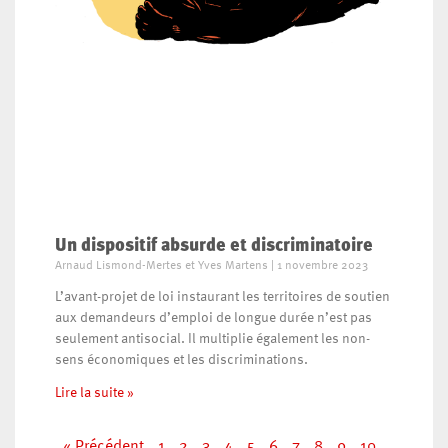
Un dispositif absurde et discriminatoire
Arnaud Lismond-Mertes et Yves Martens
1 novembre 2023
L’avant-projet de loi instaurant les territoires de soutien
aux demandeurs d’emploi de longue durée n’est pas
seulement antisocial. Il multiplie également les non-
sens économiques et les discriminations.
Lire la suite »
« Précédent
1
2
3
4
5
6
7
8
9
10