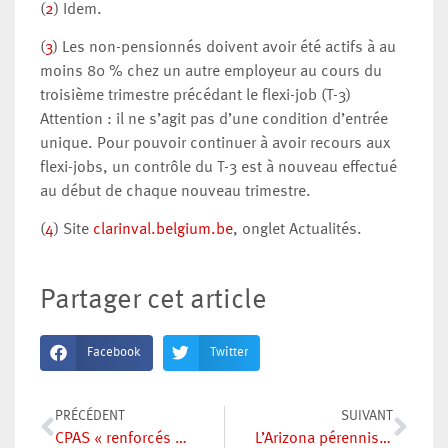
(
2
) Idem.
(
3
) Les non-pensionnés doivent avoir été actifs à au
moins 80 % chez un autre employeur au cours du
troisième trimestre précédant le flexi-job (T-3)
Attention : il ne s’agit pas d’une condition d’entrée
unique. Pour pouvoir continuer à avoir recours aux
flexi-jobs, un contrôle du T-3 est à nouveau effectué
au début de chaque nouveau trimestre.
(
4
) Site
clarinval.belgium.be
, onglet Actualités.
Partager cet article
Facebook
Twitter
PRÉCÉDENT
SUIVANT
CPAS « renforcés » mais mission impossible
L’Arizona pérennise et intensifie la précarité étudiante