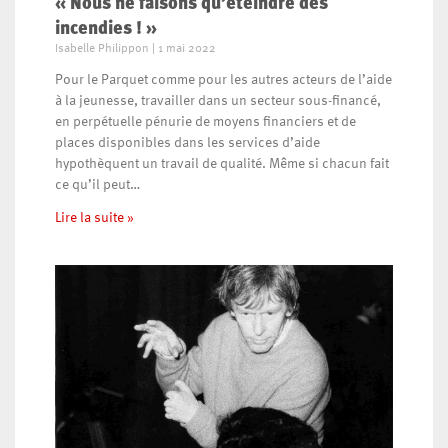
« Nous ne faisons qu’éteindre des
incendies ! »
Isabelle Philippon
1 mai 2022
Pour le Parquet comme pour les autres acteurs de l’aide
à la jeunesse, travailler dans un secteur sous-financé,
en perpétuelle pénurie de moyens financiers et de
places disponibles dans les services d’aide
hypothèquent un travail de qualité. Même si chacun fait
ce qu’il peut…
Lire la suite »