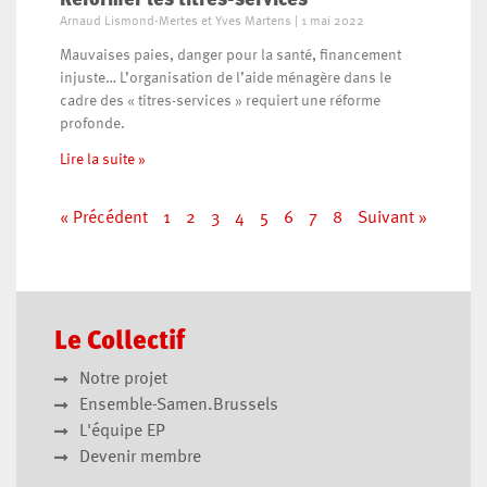
Réformer les titres-services
Arnaud Lismond-Mertes et Yves Martens
1 mai 2022
Mauvaises paies, danger pour la santé, financement
injuste… L’organisation de l’aide ménagère dans le
cadre des « titres-services » requiert une réforme
profonde.
Lire la suite »
« Précédent
1
2
3
4
5
6
7
8
Suivant »
Le Collectif
Notre projet
Ensemble-Samen.Brussels
L'équipe EP
Devenir membre