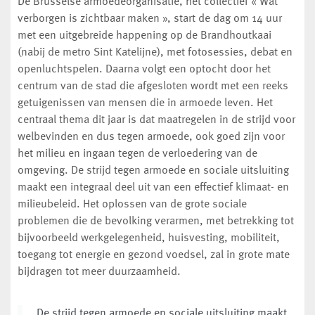
De Brusselse armoedeorganisatie, het collectief « Wat
verborgen is zichtbaar maken », start de dag om 14 uur
met een uitgebreide happening op de Brandhoutkaai
(nabij de metro Sint Katelijne), met fotosessies, debat en
openluchtspelen. Daarna volgt een optocht door het
centrum van de stad die afgesloten wordt met een reeks
getuigenissen van mensen die in armoede leven. Het
centraal thema dit jaar is dat maatregelen in de strijd voor
welbevinden en dus tegen armoede, ook goed zijn voor
het milieu en ingaan tegen de verloedering van de
omgeving. De strijd tegen armoede en sociale uitsluiting
maakt een integraal deel uit van een effectief klimaat- en
milieubeleid. Het oplossen van de grote sociale
problemen die de bevolking verarmen, met betrekking tot
bijvoorbeeld werkgelegenheid, huisvesting, mobiliteit,
toegang tot energie en gezond voedsel, zal in grote mate
bijdragen tot meer duurzaamheid.
De strijd tegen armoede en sociale uitsluiting maakt