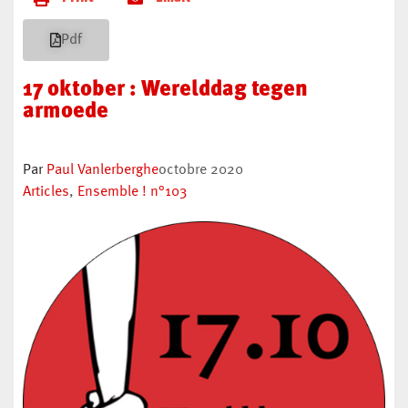
Pdf
17 oktober : Werelddag tegen
armoede
Par
Paul Vanlerberghe
octobre 2020
Articles
,
Ensemble ! n°103